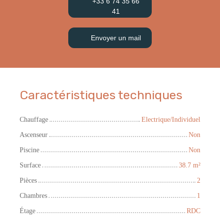
+33 6 74 35 66
41
Envoyer un mail
Caractéristiques techniques
Chauffage
Electrique/Individuel
Ascenseur
Non
Piscine
Non
Surface
38.7
m²
Pièces
2
Chambres
1
Étage
RDC