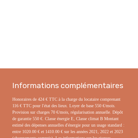
Informations complémentaires
Honoraires de 424 € TTC à la charge du locataire comprenant
116 € TTC pour l'état des lieux. Loyer de base 550 €/mois.
Provision sur charges 70 €/mois, régularisation annuelle. Dépôt
de garantie 550 €. Classe énergie E, Classe climat B Montant
estimé des dépenses annuelles d'énergie pour un usage standard :
entre 1020.00 € et 1410.00 € sur les années 2021, 2022 et 2023
(abonnements compris). Les informations sur les risques