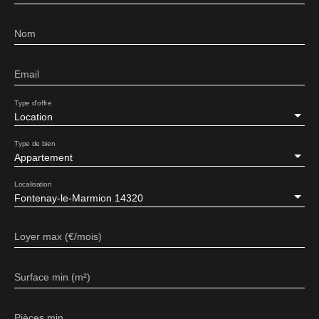
Nom
Email
Type d'offre
Location
Type de bien
Appartement
Localisation
Fontenay-le-Marmion 14320
Loyer max (€/mois)
Surface min (m²)
Pièces min