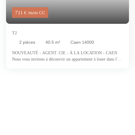
711
€ /mois CC
T2
2
pièces
40.5
m²
Caen 14000
NOUVEAUTÉ - AGENT. CIE - À LA LOCATION - CAEN
Nous vous invitons à découvrir un appartement à louer dans l'un
des quartiers les plus dynamiques et jeunes de Caen. Ce quartier
abrite l'Université de Caen Normandie, fondée en 1432, attirant
chaque année des milliers d'étudiants. Le campus principal, situé
au nord de la ville, offre un espace moderne et convivial avec
des bâtiments universitaires, des bibliothèques, des résidences
étudiantes et des installations sportives. Le quartier propose une
large gamme de commerces, restaurants et cafés, créant une
ambiance animée et accueillante. De plus, il est bien desservi par
les transports en commun, facilitant les déplacements vers le
centre-ville. Le quartier universitaire est également un point de
rencontre pour de nombreuses associations étudiantes et