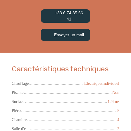
+33 6 74 35 66
41
Envoyer un mail
Caractéristiques techniques
Chauffage
Electrique/Individuel
Piscine
Non
Surface
124
m²
Pièces
5
Chambres
4
Salle d'eau
2