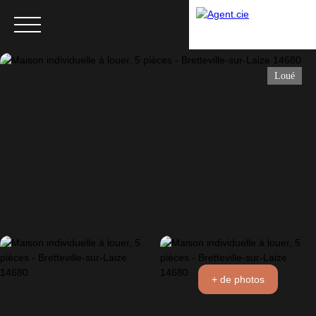
Loué
Menu
+ de photos